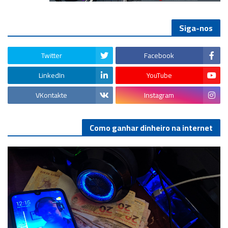
Siga-nos
Twitter
Facebook
LinkedIn
YouTube
VKontakte
Instagram
Como ganhar dinheiro na internet