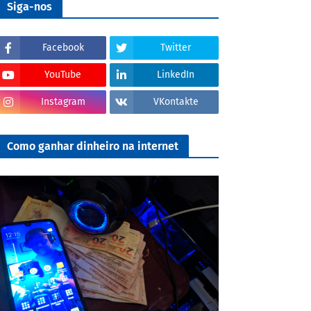
Siga-nos
Facebook
Twitter
YouTube
LinkedIn
Instagram
VKontakte
Como ganhar dinheiro na internet