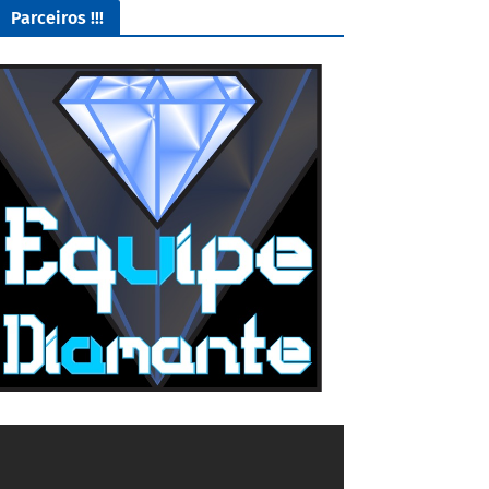
Parceiros !!!
O Melhor lugar para adquirir seus mods para o Euro Truck
Simulator 2!
4/5