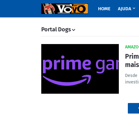
HOME
AJUDA
Portal Dogs
AMAZO
Prim
mais
Desde 
invest