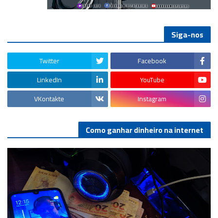
Siga-nos
Twitter
Facebook
LinkedIn
YouTube
VKontakte
Instagram
Como ganhar dinheiro na internet