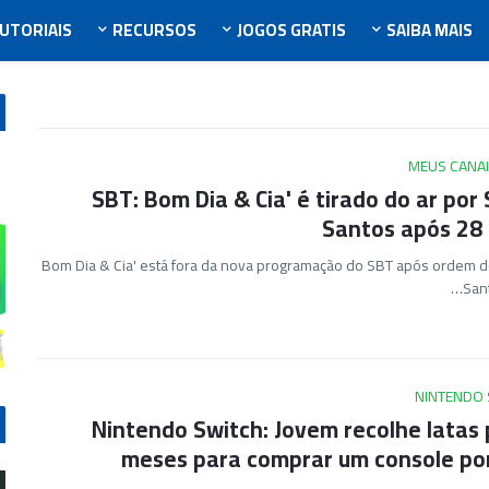
UTORIAIS
RECURSOS
JOGOS GRATIS
SAIBA MAIS
MEUS CANAI
SBT: Bom Dia & Cia' é tirado do ar por S
Santos após 28
'Bom Dia & Cia' está fora da nova programação do SBT após ordem de
Sant
NINTENDO 
Nintendo Switch: Jovem recolhe latas 
meses para comprar um console por