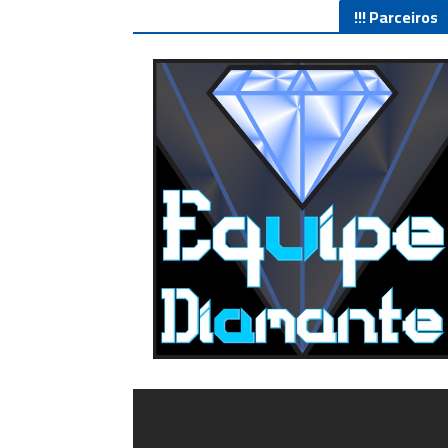
Parceiros !!!
O Melhor lugar para adquirir seus mods para o Euro Truck
Simulator 2!
4/5