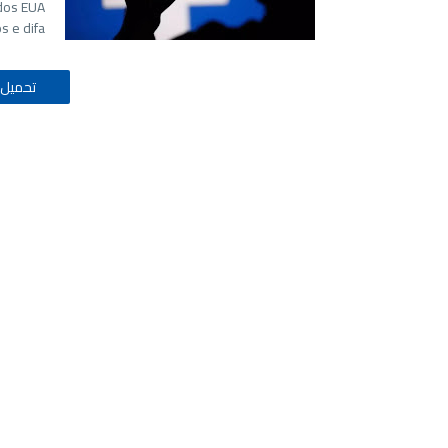
dos EUA
 e difa…
تحميل 