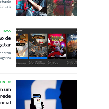
Nintendo
Zelda B…
OF BASS
ão de
gatar
e adoram
agar na…
CEBOOK
em um
 rede
ocial