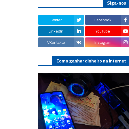
Siga-nos
Twitter
Facebook
LinkedIn
YouTube
VKontakte
Instagram
Como ganhar dinheiro na internet