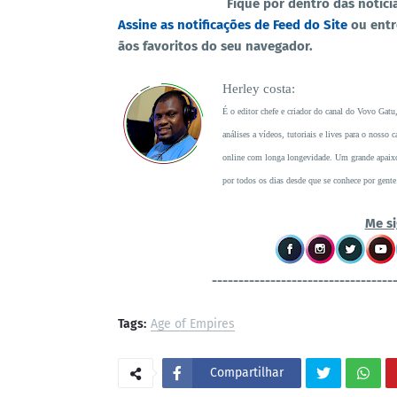
Fique por dentro das notici
Assine as notificações de Feed do Site
ou ent
ãos favoritos do seu navegador.
Herley costa:
É o editor chefe e criador do canal do Vovo Gatu
análises a vídeos, tutoriais e lives para o noss
online com longa longevidade. Um grande apaixon
por todos os dias desde que se conhece por gente
Me si
----------------------------------
Tags:
Age of Empires
Compartilhar