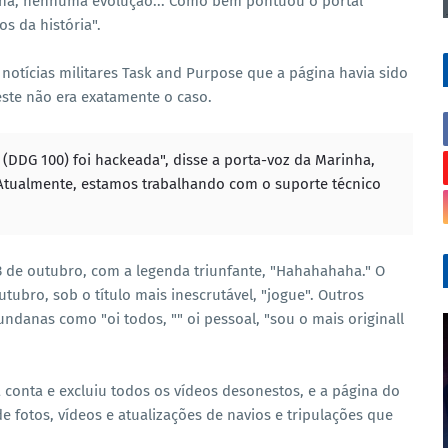
ha, nenhuma evolução... Como bem pontuou o portal
s da história".
notícias militares Task and Purpose que a página havia sido
ste não era exatamente o caso.
 (DDG 100) foi hackeada", disse a porta-voz da Marinha,
Atualmente, estamos trabalhando com o suporte técnico
3 de outubro, com a legenda triunfante, "Hahahahaha." O
tubro, sob o título mais inescrutável, "jogue". Outros
anas como "oi todos, "" oi pessoal, "sou o mais originall
 conta e excluiu todos os vídeos desonestos, e a página do
 fotos, vídeos e atualizações de navios e tripulações que