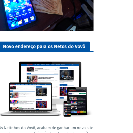
Novo endereço para os Netos do Vovô
Os Netinhos do Vovô, acabam de ganhar um novo site