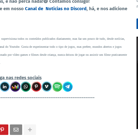
as, e nao perca nada!😄 Contamos consigo!
re em nosso
Canal de Noticias no Discord
, há, e nos adicione
, supervisiona todos os conteúdos publicados diariamente, mas faz um pouco de tudo, desde notícias,
o canal do Youtube. Gosta de experimentar todo o tipo de jogos, mas prefere, mundos abertos e jogos
ado por vídeo games e filmes desde criança, nunca deixou de jogar ou assistir um filme praticamente
.
ga nas redes sociais
----------------------------------------------------