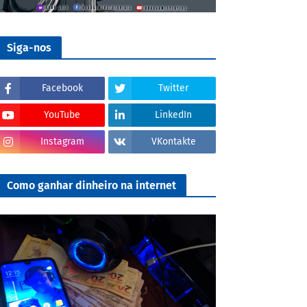
Siga-nos
Facebook
Twitter
YouTube
LinkedIn
Instagram
VKontakte
Como ganhar dinheiro na internet