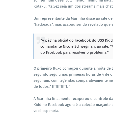
só! Nenhum desenvolvimento, nenhuma batal
Kotaku, "talvez seja um dos streams mais chato
Um representante da Marinha disse ao site de 
"hackeada", mas acabou sendo revelado que e
"A página oficial do Facebook do USS Kidd
comandante Nicole Schwegman, ao site. "
do Facebook para resolver o problema."
O primeiro fluxo começou durante a noite de 
segundo seguiu nas primeiras horas de 4 de ou
seguiram, com legendas comparativamente mund
de todos," ffffffffffff. "
A Marinha finalmente recuperou o controle da
Kidd no Facebook agora é a coleção maçante de
você esperaria.