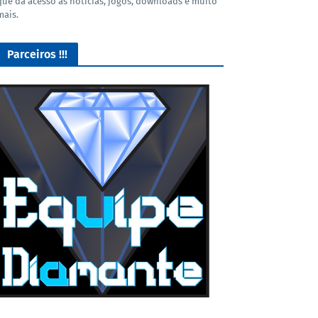
que dá acesso as noticias, jogos, downloads e muito
mais.
Parceiros !!!
O Melhor lugar para adquirir seus mods para o Euro Truck
Simulator 2!