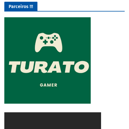
Parceiros !!!
O Melhor lugar para adquirir seus mods para o Euro Truck
Simulator 2!
4/5