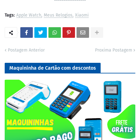
-----------------
Tags:
Apple Watch
Meus Relogios
Xiaomi
Postagem Anterior
Proxima Postagem
Maquininha de Cartão com descontos