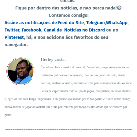
sociais.
Fique por dentro das noticias, e nao perca nada!😄
Contamos consigo!
Assine as notificações de Feed do Site
,
Telegram
,
WhatsApp
,
Twitter
,
Facebook
,
Canal de Noticias no Discord
ou no
Pinterest
, há, e nos adicione ãos favoritos do seu
navegador.
Herley costa:
É o editor chefe e criador do canal do Vovo Gatu, supervisiona todos os
conteúdos publicados diariamente, mas faz um pouco de tudo, desde
notícias, análises a vídeos, tutoriais e lives para o nosso canal do Youtube.
Gosta de experimentar todo o tipo de jogos, mas prefere, mundos abertos
e jogos online com longa longevidade. Um grande apaixonado por vídeo games e filmes desde criança,
nunca deixou de jogar ou assistir um filme praticamente por todos os dias desde que se conhece por
gente.
----------------------------------
-----------------------------------