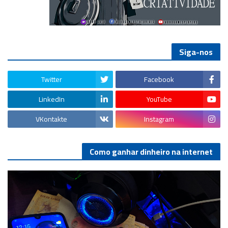
Siga-nos
Twitter
Facebook
LinkedIn
YouTube
VKontakte
Instagram
Como ganhar dinheiro na internet