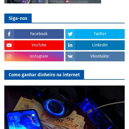
Siga-nos
Facebook
Twitter
YouTube
LinkedIn
Instagram
VKontakte
Como ganhar dinheiro na internet