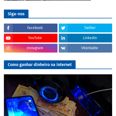
Siga-nos
Facebook
Twitter
YouTube
LinkedIn
Instagram
VKontakte
Como ganhar dinheiro na internet