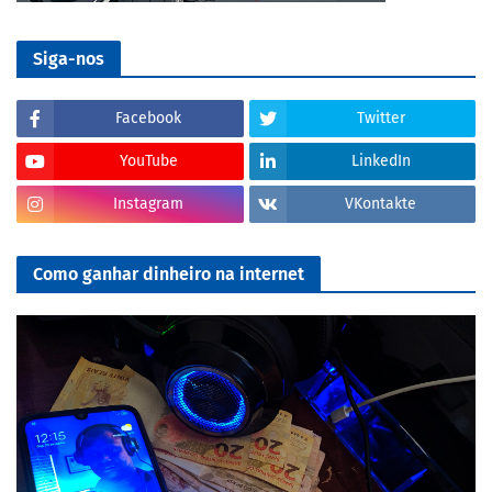
Siga-nos
Facebook
Twitter
YouTube
LinkedIn
Instagram
VKontakte
Como ganhar dinheiro na internet