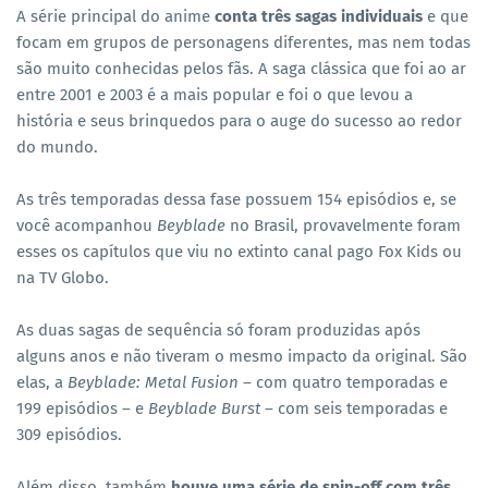
A série principal do anime
conta três sagas individuais
e que
focam em grupos de personagens diferentes, mas nem todas
são muito conhecidas pelos fãs. A saga clássica que foi ao ar
entre 2001 e 2003 é a mais popular e foi o que levou a
história e seus brinquedos para o auge do sucesso ao redor
do mundo.
As três temporadas dessa fase possuem 154 episódios e, se
você acompanhou
Beyblade
no Brasil, provavelmente foram
esses os capítulos que viu no extinto canal pago Fox Kids ou
na TV Globo.
As duas sagas de sequência só foram produzidas após
alguns anos e não tiveram o mesmo impacto da original. São
elas, a
Beyblade: Metal Fusion
– com quatro temporadas e
199 episódios – e
Beyblade Burst
– com seis temporadas e
309 episódios.
Além disso, também
houve uma série de spin-off com três