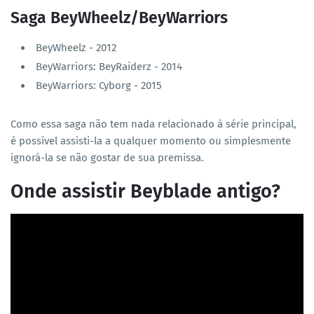
Saga BeyWheelz/BeyWarriors
BeyWheelz - 2012
BeyWarriors: BeyRaiderz - 2014
BeyWarriors: Cyborg - 2015
Como essa saga não tem nada relacionado à série principal,
é possível assisti-la a qualquer momento ou simplesmente
ignorá-la se não gostar de sua premissa.
Onde assistir Beyblade antigo?