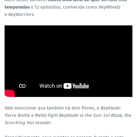
temporadas
e 52 episódios, conhecida como
BeyWheelz
e
BeyWarriors
.
Vale mencionar que também há dois filmes, o
Beyblade:
Fierce Battle
e
Metal Fight Beyblade vs the Sun: Sol Blaze, the
Scorching Hot Invader
.