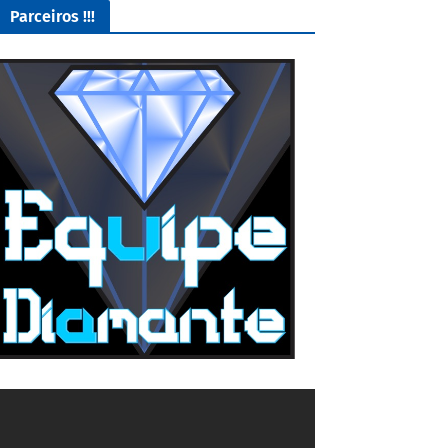
Parceiros !!!
O Melhor lugar para adquirir seus mods para o Euro Truck
Simulator 2!
4/5