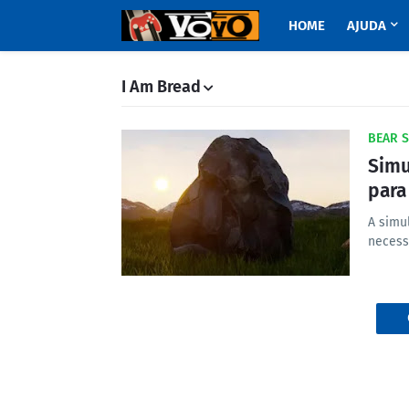
HOME
AJUDA
I Am Bread
BEAR 
Simu
para
A simu
necess