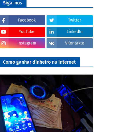
Siga-nos
Facebook
Twitter
YouTube
LinkedIn
Instagram
VKontakte
Como ganhar dinheiro na internet