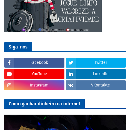
Siga-nos
Facebook
Twitter
YouTube
LinkedIn
Instagram
VKontakte
Como ganhar dinheiro na internet