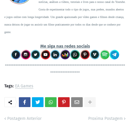
notícias, análises a vídeos, tutoriais e lives para o nosso canal do Youtube.
Gosta de experimentar todo o tipo de jogos, mas prefere, mundos abertos
e jogos online com longa longevidade. Um grande apaixonado por vídeo games e filmes desde criança,
nunca deixou de jogar ou assistir um filme praticamente por todos os dias desde que se conhece por
gente.
Me siga nas redes sociais
----------------------------------
-----------------------------------
-----------------
Tags:
EA Games
Postagem Anterior
Proxima Postagem