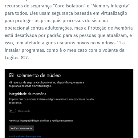
recursos de segurança “Core Isolation” e “Memory Integrity”
para todos. Eles usam segurança baseada em virtualização
para proteger os principais processos do sistema
operacional contra adulterações, mas a Proteção de Memória
está desativada por padrão para as pessoas que atualizam, e
isso, tem afetado alguns usuarios novos no windows 11 a
instalar programas, como é o meu caso com o volante da
Logitec G27.