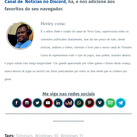
Canal de Noticias no Discord
, há, e nos adicione ãos
favoritos do seu navegador.
Herley costa:
É o editor chefe e criador do canal do Vovo Gatu, supervisiona todos os
conteúdos publicados diariamente, mas faz um pouco de tudo, desde
notícias, análises a vídeos, tutoriais e lives para o nosso canal do Youtube.
Gosta de experimentar todo o tipo de jogos, mas prefere, mundos abertos
e jogos online com longa longevidade. Um grande apaixonado por vídeo games e filmes desde criança,
nunca deixou de jogar ou assistir um filme praticamente por todos os dias desde que se conhece por
gente.
Me siga nas redes sociais
----------------------------------
-----------------------------------
-----------------
Tags:
Tutoriais
Windows 10
Windows 11