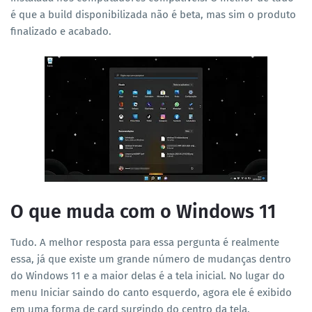
é que a build disponibilizada não é beta, mas sim o produto
finalizado e acabado.
O que muda com o Windows 11
Tudo. A melhor resposta para essa pergunta é realmente
essa, já que existe um grande número de mudanças dentro
do Windows 11 e a maior delas é a tela inicial. No lugar do
menu Iniciar saindo do canto esquerdo, agora ele é exibido
em uma forma de card surgindo do centro da tela.