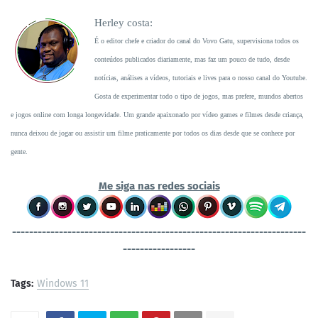
Herley costa:
É o editor chefe e criador do canal do Vovo Gatu, supervisiona todos os
conteúdos publicados diariamente, mas faz um pouco de tudo, desde
notícias, análises a vídeos, tutoriais e lives para o nosso canal do Youtube.
Gosta de experimentar todo o tipo de jogos, mas prefere, mundos abertos
e jogos online com longa longevidade. Um grande apaixonado por vídeo games e filmes desde criança,
nunca deixou de jogar ou assistir um filme praticamente por todos os dias desde que se conhece por
gente.
Me siga nas redes sociais
----------------------------------
-----------------------------------
-----------------
Tags:
Windows 11