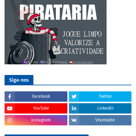
Siga-nos
Facebook
Twitter
YouTube
LinkedIn
Instagram
VKontakte