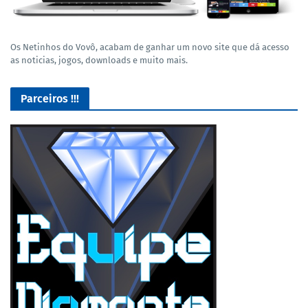
Os Netinhos do Vovô, acabam de ganhar um novo site que dá acesso
as noticias, jogos, downloads e muito mais.
Parceiros !!!
O Melhor lugar para adquirir seus mods para o Euro Truck
Simulator 2!