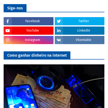
Siga-nos
Facebook
Twitter
YouTube
LinkedIn
Instagram
VKontakte
Como ganhar dinheiro na internet