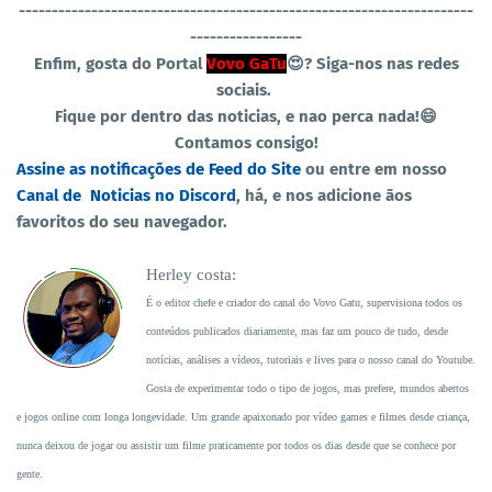
----------------------------------
-----------------------------------
-----------------
Enfim, gosta do Portal
Vovo GaTu
😍?
Siga-nos nas redes
sociais.
Fique por dentro das noticias, e nao perca nada!😄
Contamos consigo!
Assine as notificações de Feed do Site
ou entre em nosso
Canal de Noticias no Discord
, há, e nos adicione ãos
favoritos do seu navegador.
Herley costa:
É o editor chefe e criador do canal do Vovo Gatu, supervisiona todos os
conteúdos publicados diariamente, mas faz um pouco de tudo, desde
notícias, análises a vídeos, tutoriais e lives para o nosso canal do Youtube.
Gosta de experimentar todo o tipo de jogos, mas prefere, mundos abertos
e jogos online com longa longevidade. Um grande apaixonado por vídeo games e filmes desde criança,
nunca deixou de jogar ou assistir um filme praticamente por todos os dias desde que se conhece por
gente.