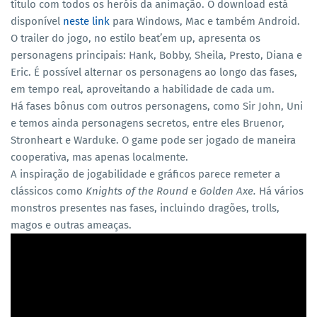
título com todos os heróis da animação. O download está
disponível
neste link
para Windows, Mac e também Android.
O trailer do jogo, no estilo beat’em up, apresenta os
personagens principais: Hank, Bobby, Sheila, Presto, Diana e
Eric. É possível alternar os personagens ao longo das fases,
em tempo real, aproveitando a habilidade de cada um.
Há fases bônus com outros personagens, como Sir John, Uni
e temos ainda personagens secretos, entre eles Bruenor,
Stronheart e Warduke. O game pode ser jogado de maneira
cooperativa, mas apenas localmente.
A inspiração de jogabilidade e gráficos parece remeter a
clássicos como
Knights of the Round
e
Golden Axe.
Há vários
monstros presentes nas fases, incluindo dragões, trolls,
magos e outras ameaças.