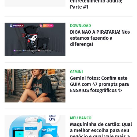
entretenimento adulto;
Parte #1
DOWNLOAD
DIGA NAO A PIRATARIA! Nós
estamos fazendo a
diferença!
GEMINI
Gemini fotos: Confira este
GUIA com 47 prompts para
ENSAIOS fotográficos ✨
MEU BANCO
Maquininha de cartão: Qual
a melhor escolha para seu
negócio e qual vale mais a