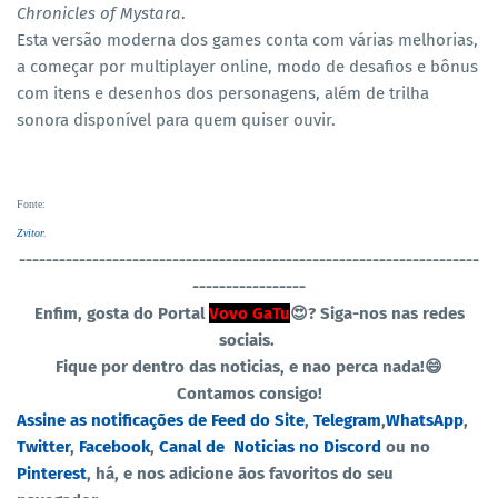
Chronicles of Mystara
.
Esta versão moderna dos games conta com várias melhorias,
a começar por multiplayer online, modo de desafios e bônus
com itens e desenhos dos personagens, além de trilha
sonora disponível para quem quiser ouvir.
Fonte
:
Zvitor
.
----------------------------------
-----------------------------------
-----------------
Enfim, gosta do Portal
Vovo GaTu
😍?
Siga-nos nas redes
sociais.
Fique por dentro das noticias, e nao perca nada!😄
Contamos consigo!
Assine as notificações de Feed do Site
,
Telegram
,
WhatsApp
,
Twitter
,
Facebook
,
Canal de Noticias no Discord
ou no
Pinterest
, há, e nos adicione ãos favoritos do seu