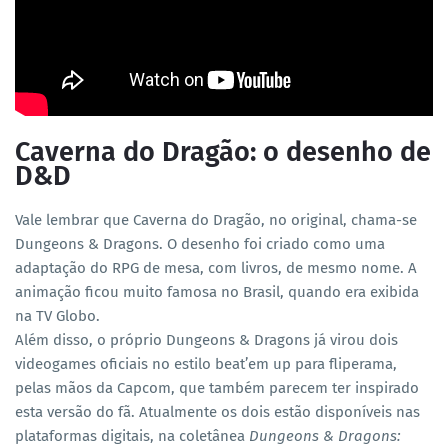
Caverna do Dragão: o desenho de
D&D
Vale lembrar que Caverna do Dragão, no original, chama-se
Dungeons & Dragons. O desenho foi criado como uma
adaptação do RPG de mesa, com livros, de mesmo nome. A
animação ficou muito famosa no Brasil, quando era exibida
na TV Globo.
Além disso, o próprio Dungeons & Dragons já virou dois
videogames oficiais no estilo beat’em up para fliperama,
pelas mãos da Capcom, que também parecem ter inspirado
esta versão do fã. Atualmente os dois estão disponíveis nas
plataformas digitais, na coletânea
Dungeons & Dragons: