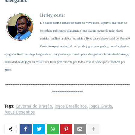
navegador.
Herley costa:
É o editor chefe e criador do canal do Vovo Gatu, supervisiona todos os
conteúdos publicados diariamente, mas faz um pouco de tudo, desde
notícias, análises a vídeos, tutoriais e lives para o nosso canal do Youtube.
Gosta de experimentar todo o tipo de jogos, mas prefere, mundos abertos
e jogos online com longa longevidade. Um grande apaixonado por vídeo games e filmes desde criança,
nunca deixou de jogar ou assistir um filme praticamente por todos os dias desde que se conhece por
gente.
----------------------------------
-----------------------------------
-----------------
Tags:
Caverna do Dragão
Jogos Brasileiros
Jogos Gratis
Meus Desenhos