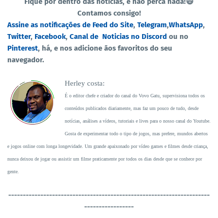
Fique por dentro das noticias, e nao perca nada!😄
Contamos consigo!
Assine as notificações de Feed do Site
,
Telegram
,
WhatsApp
,
Twitter
,
Facebook
,
Canal de Noticias no Discord
ou no
Pinterest
, há, e nos adicione ãos favoritos do seu
navegador.
Herley costa:
É o editor chefe e criador do canal do Vovo Gatu, supervisiona todos os
conteúdos publicados diariamente, mas faz um pouco de tudo, desde
notícias, análises a vídeos, tutoriais e lives para o nosso canal do Youtube.
Gosta de experimentar todo o tipo de jogos, mas prefere, mundos abertos
e jogos online com longa longevidade. Um grande apaixonado por vídeo games e filmes desde criança,
nunca deixou de jogar ou assistir um filme praticamente por todos os dias desde que se conhece por
gente.
----------------------------------
-----------------------------------
-----------------