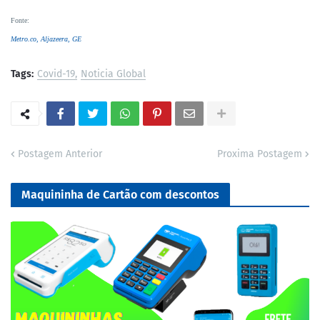
Fonte
:
Metro.co,
Aljazeera,
GE
Tags:
Covid-19
Noticia Global
Postagem Anterior
Proxima Postagem
Maquininha de Cartão com descontos