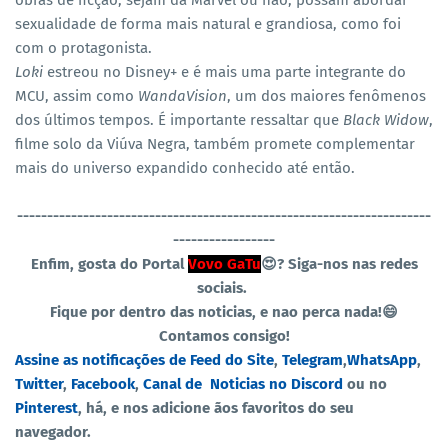
obras de ficção, sejam da Marvel ou não, possam abordar
sexualidade de forma mais natural e grandiosa, como foi
com o protagonista.
Loki
estreou no Disney+ e é mais uma parte integrante do
MCU, assim como
WandaVision
, um dos maiores fenômenos
dos últimos tempos. É importante ressaltar que
Black Widow
,
filme solo da Viúva Negra, também promete complementar
mais do universo expandido conhecido até então.
----------------------------------
-----------------------------------
-----------------
Enfim, gosta do Portal
Vovo GaTu
😍?
Siga-nos nas redes
sociais.
Fique por dentro das noticias, e nao perca nada!😄
Contamos consigo!
Assine as notificações de Feed do Site
,
Telegram
,
WhatsApp
,
Twitter
,
Facebook
,
Canal de Noticias no Discord
ou no
Pinterest
, há, e nos adicione ãos favoritos do seu
navegador.