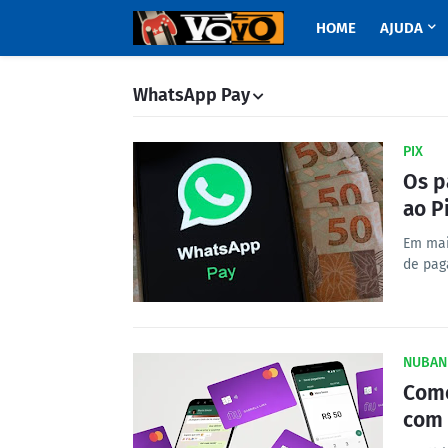
HOME
AJUDA
WhatsApp Pay
PIX
Os p
ao P
Em mai
de pag
NUBAN
Como
com 