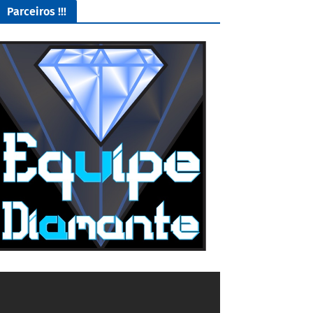
Parceiros !!!
Lives de Gameplay no Facebook Gaming e muito mais
5/5