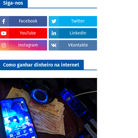
Siga-nos
Facebook
Twitter
YouTube
LinkedIn
Instagram
VKontakte
Como ganhar dinheiro na internet