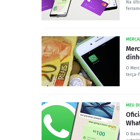
Na últi
ferram
MERCA
Merc
dinh
O Merc
terça-f
MEU D
Ofic
What
O Banc