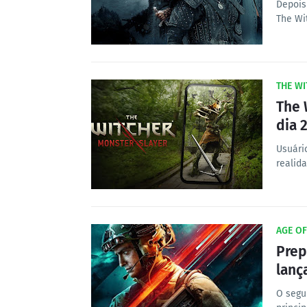
Depois
The Wi
THE W
The 
dia 
Usuári
realid
AGE OF
Prep
lanç
O segu