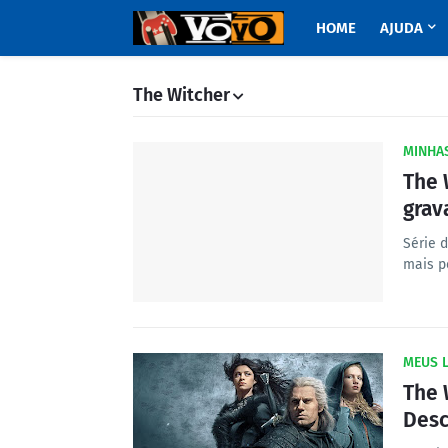
HOME
AJUDA
The Witcher
MINHAS
The 
grav
Série d
mais p
MEUS 
The 
Desc