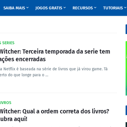
SAIBA MAIS
JOGOS GRATIS
RECURSOS
TUTORIAIS
 SERIES
Witcher: Terceira temporada da serie tem
ações encerradas
a Netflix é baseada na série de livros que já virou game. Tá
erto do que longe para o …
LIVROS
Witcher: Qual a ordem correta dos livros?
ubra aqui!