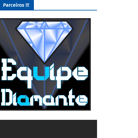
Parceiros !!!
O Melhor lugar para adquirir seus mods para o Euro Truck
Simulator 2!
4/5