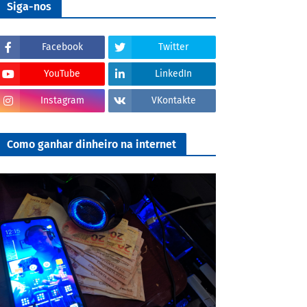
Siga-nos
Facebook
Twitter
YouTube
LinkedIn
Instagram
VKontakte
Como ganhar dinheiro na internet