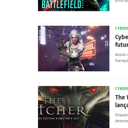
princi
CYBER
Cybe
futu
Assim 
franqu
CYBER
The 
lanç
Enquan
desenv