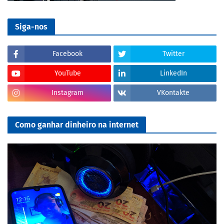
Siga-nos
Facebook
Twitter
YouTube
LinkedIn
Instagram
VKontakte
Como ganhar dinheiro na internet