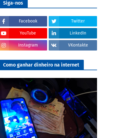
Siga-nos
Facebook
Twitter
YouTube
LinkedIn
Instagram
VKontakte
Como ganhar dinheiro na internet