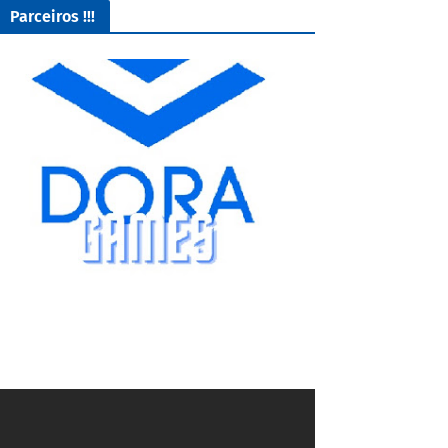
Parceiros !!!
GROFR - Grupamento de Radio Os Feras da Rodagem
1/5