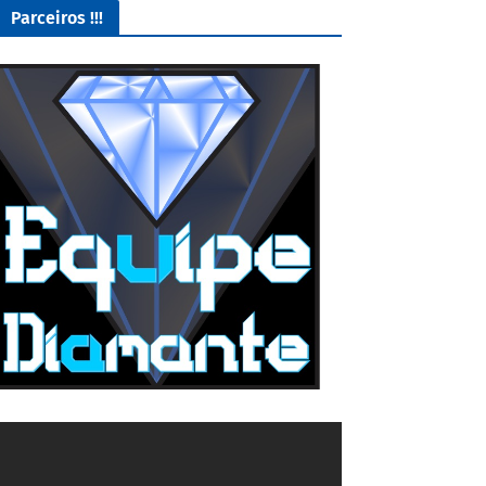
Parceiros !!!
O Melhor lugar para adquirir seus mods para o Euro Truck
Simulator 2!
4/5