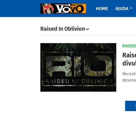
HOME
AJUDA
Raised In Oblivion
RAISED
Raise
divu
Recente
desenv