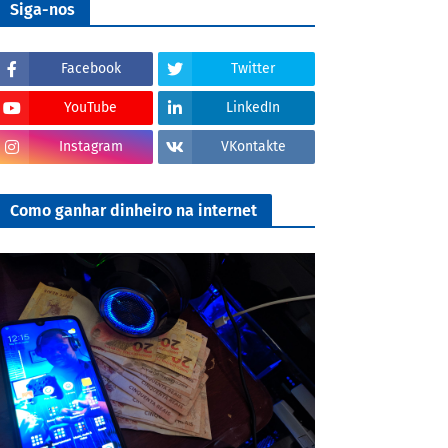
Siga-nos
Facebook
Twitter
YouTube
LinkedIn
Instagram
VKontakte
Como ganhar dinheiro na internet