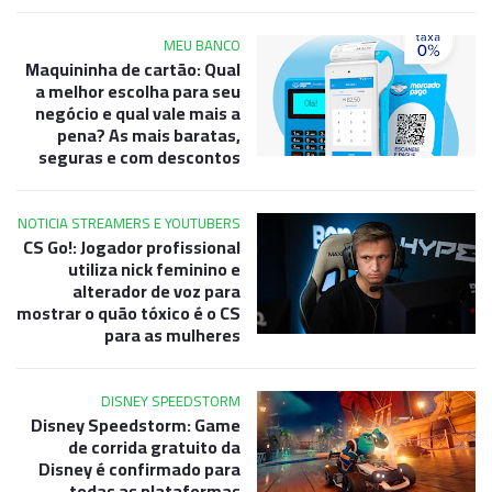
MEU BANCO
Maquininha de cartão: Qual
a melhor escolha para seu
negócio e qual vale mais a
pena? As mais baratas,
seguras e com descontos
NOTICIA STREAMERS E YOUTUBERS
CS Go!: Jogador profissional
utiliza nick feminino e
alterador de voz para
mostrar o quão tóxico é o CS
para as mulheres
DISNEY SPEEDSTORM
Disney Speedstorm: Game
de corrida gratuito da
Disney é confirmado para
todas as plataformas