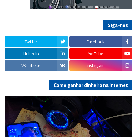
Siga-nos
Twitter
Facebook
LinkedIn
YouTube
VKontakte
Instagram
Como ganhar dinheiro na internet