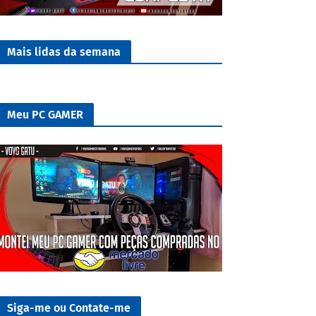
Mais lidas da semana
Meu PC GAMER
Siga-me ou Contate-me