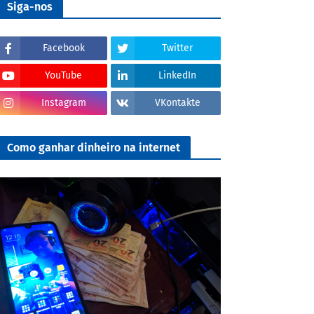
Siga-nos
Facebook
Twitter
YouTube
LinkedIn
Instagram
VKontakte
Como ganhar dinheiro na internet