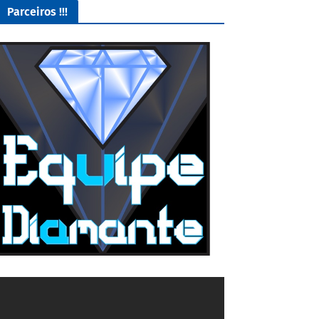
Parceiros !!!
O Melhor lugar para adquirir seus mods para o Euro Truck
Simulator 2!
4/5