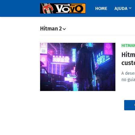
HOME
AJUDA
Hitman 2
HITMA
Hitm
cust
A dese
no gui