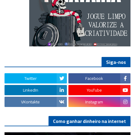
Siga-nos
Twitter
Facebook
LinkedIn
YouTube
VKontakte
Instagram
Como ganhar dinheiro na internet