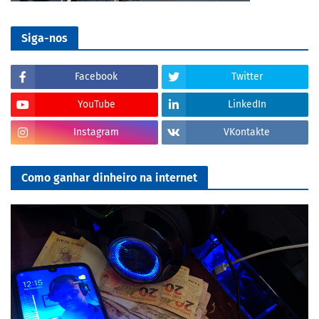
Siga-nos
Facebook
Twitter
YouTube
LinkedIn
Instagram
VKontakte
Como ganhar dinheiro na internet