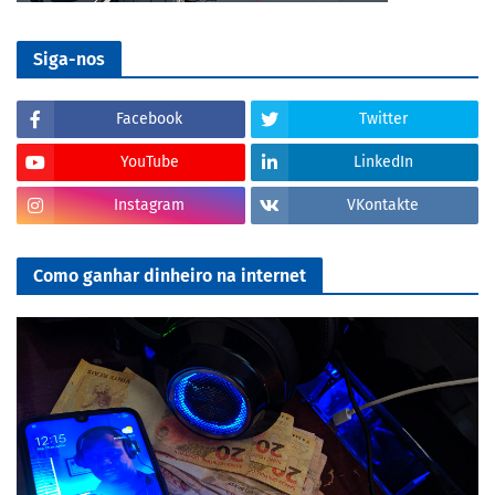
Siga-nos
Facebook
Twitter
YouTube
LinkedIn
Instagram
VKontakte
Como ganhar dinheiro na internet