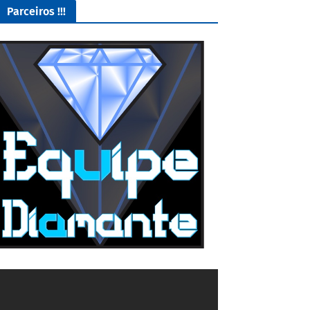
Parceiros !!!
O Melhor lugar para adquirir seus mods para o Euro Truck
Simulator 2!
4/5