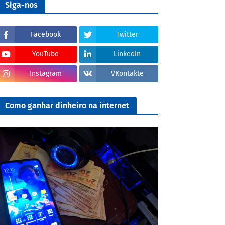
Siga-nos
Facebook
Twitter
YouTube
LinkedIn
Instagram
VKontakte
Como ganhar dinheiro na internet