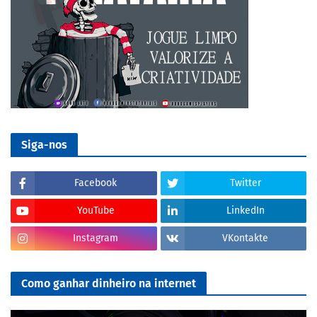
Siga-nos
Facebook
Twitter
YouTube
LinkedIn
Instagram
VKontakte
Como ganhar dinheiro na internet