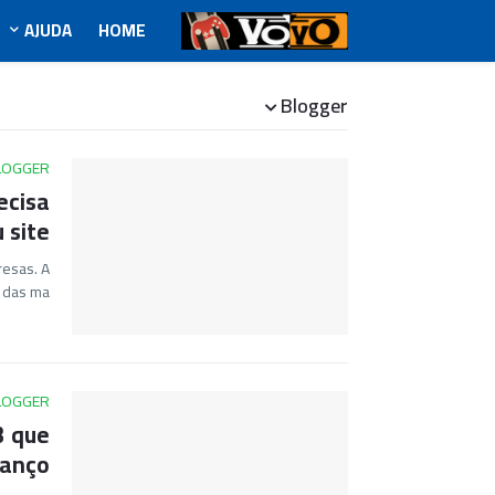
AJUDA
HOME
Blogger
LOGGER
ecisa
 site
resas. A
 das ma…
LOGGER
3 que
vanço