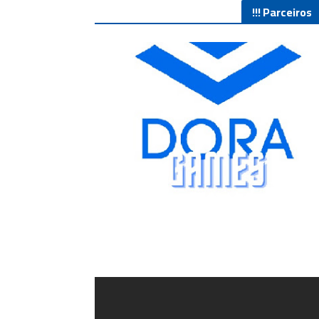
Parceiros !!!
Lives de Gameplay no Facebook Gaming e muito mais
5/5