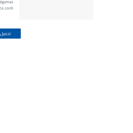
algumas
s conh…
تحميل 