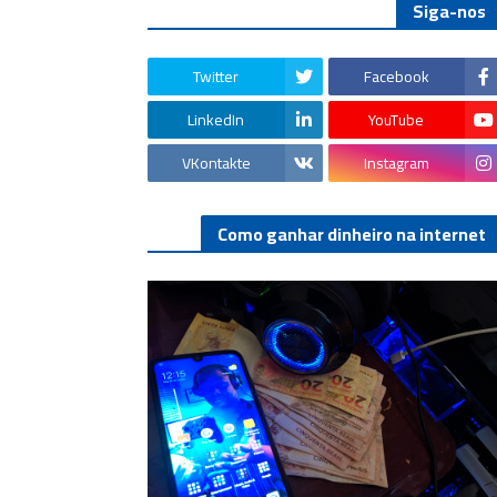
Siga-nos
Twitter
Facebook
LinkedIn
YouTube
VKontakte
Instagram
Como ganhar dinheiro na internet