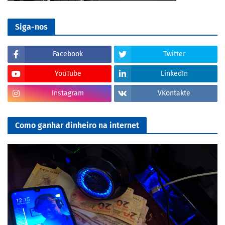
Siga-nos
Facebook
Twitter
YouTube
LinkedIn
Instagram
VKontakte
Como ganhar dinheiro na internet