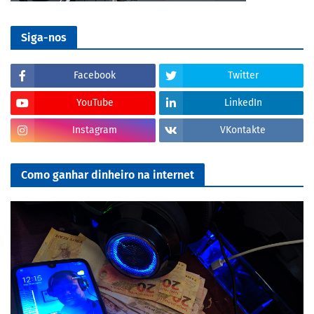
Siga-nos
Facebook
Twitter
YouTube
LinkedIn
Instagram
VKontakte
Como ganhar dinheiro na internet