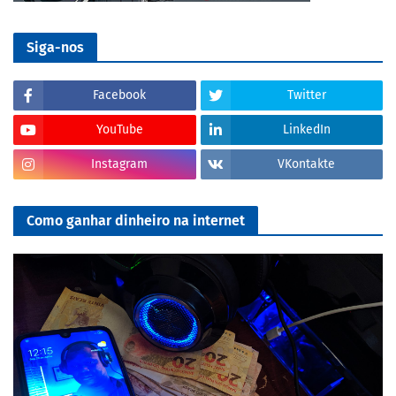
Siga-nos
Facebook
Twitter
YouTube
LinkedIn
Instagram
VKontakte
Como ganhar dinheiro na internet