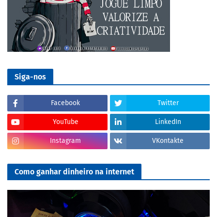
Siga-nos
Facebook
Twitter
YouTube
LinkedIn
Instagram
VKontakte
Como ganhar dinheiro na internet