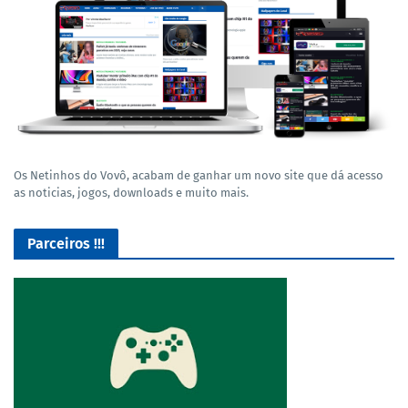
Os Netinhos do Vovô, acabam de ganhar um novo site que dá acesso
as noticias, jogos, downloads e muito mais.
Parceiros !!!
O Melhor lugar para adquirir seus mods para o Euro Truck
Simulator 2!