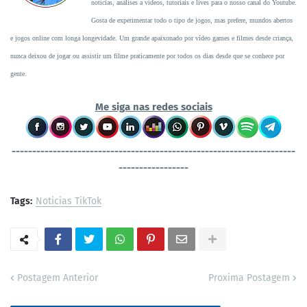
notícias, análises a vídeos, tutoriais e lives para o nosso canal do Youtube.
Gosta de experimentar todo o tipo de jogos, mas prefere, mundos abertos
e jogos online com longa longevidade. Um grande apaixonado por vídeo games e filmes desde criança,
nunca deixou de jogar ou assistir um filme praticamente por todos os dias desde que se conhece por
gente.
Me siga nas redes sociais
----------------------------------
-----------------------------------
-----------------
Tags:
Noticias TikTok
Postagem Anterior
Proxima Postagem