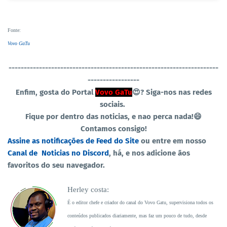
Fonte
:
Vovo GaTu
----------------------------------
-----------------------------------
-----------------
Enfim, gosta do Portal
Vovo GaTu
😍?
Siga-nos nas redes
sociais.
Fique por dentro das noticias, e nao perca nada!😄
Contamos consigo!
Assine as notificações de Feed do Site
ou entre em nosso
Canal de Noticias no Discord
, há, e nos adicione ãos
favoritos do seu navegador.
Herley costa:
É o editor chefe e criador do canal do Vovo Gatu, supervisiona todos os
conteúdos publicados diariamente, mas faz um pouco de tudo, desde