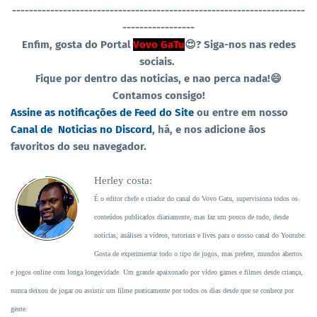
----------------------------------
-----------------------------------
-----------------
Enfim, gosta do Portal
Vovo GaTu
😍?
Siga-nos nas redes
sociais.
Fique por dentro das noticias, e nao perca nada!😄
Contamos consigo!
Assine as notificações de Feed do Site
ou entre em nosso
Canal de Noticias no Discord
, há, e nos adicione ãos
favoritos do seu navegador.
Herley costa:
É o editor chefe e criador do canal do Vovo Gatu, supervisiona todos os
conteúdos publicados diariamente, mas faz um pouco de tudo, desde
notícias, análises a vídeos, tutoriais e lives para o nosso canal do Youtube.
Gosta de experimentar todo o tipo de jogos, mas prefere, mundos abertos
e jogos online com longa longevidade. Um grande apaixonado por vídeo games e filmes desde criança,
nunca deixou de jogar ou assistir um filme praticamente por todos os dias desde que se conhece por
gente.