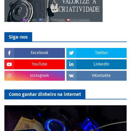
Siga-nos
Facebook
Twitter
YouTube
LinkedIn
Instagram
VKontakte
Como ganhar dinheiro na internet