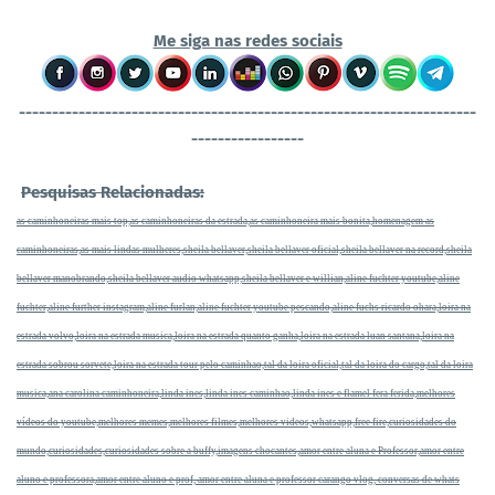
Me siga nas redes sociais
----------------------------------
-----------------------------------
-----------------
Pesquisas Relacionadas:
as caminhoneiras mais top,as caminhoneiras da estrada,as caminhoneira mais bonita,homenagem as
caminhoneiras,as mais lindas mulheres,sheila bellaver,sheila bellaver oficial,sheila bellaver na record,sheila
bellaver manobrando,sheila bellaver audio whatsapp,sheila bellaver e willian,aline fuchter youtube,aline
fuchter,aline further instagram,aline furlan,aline fuchter youtube pescando,aline fuchs ricardo ohara,loira na
estrada volvo,loira na estrada musica,loira na estrada quanto ganha,loira na estrada luan santana,loira na
estrada sobrou sorvete,loira na estrada tour pelo caminhao,tal da loira oficial,tal da loira do cargo,tal da loira
musica,ana carolina caminhoneira,linda ines,linda ines caminhao,linda ines e flamel fera ferida,melhores
vídeos do youtube,melhores memes,melhores filmes,melhores videos,whatsapp,free fire,curiosidades do
mundo,curiosidades,curiosidades sobre a buffy,imagens chocantes,amor entre aluna e Professor,amor entre
aluno e professora,amor entre aluno e prof, amor entre aluna e professor carango vlog, conversas de whats