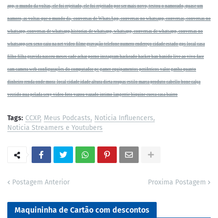
app, o mundo da voltas, ele foi rejeitado, ele foi rejeitado por ser mais novo, testou o namorado, quase um
namoro, as voltas que o mundo da, conversas de WhatsApp, conversas no whatsapp, conversas, conversas no
whatsapp, conversas de whatsapp,historias de whatsapp, whatsapp, conversas de whatsapp, conversas no
whatsapp,sex sexo caiu na net video filme gravação telefone numero endereço cidade estado gps local casa
filho filha gravida nasceu meses cade achar porno instagram hackeado hacker ban banido live ao vivo face
cam camera web configurações do computador pc gamer equipamentos perifericos valor ganha quanto
dinheiro renda onde mora local cidade idade altura dieta roupas estilo marca produto cabello bone calça
vestido nua pelada sexy video foto vazou vazado intimo langerrie biquine cueca casa bairro
Tags:
CCXP
Meus Podcasts
Noticia Influencers
Noticia Streamers e Youtubers
Postagem Anterior
Proxima Postagem
Maquininha de Cartão com descontos