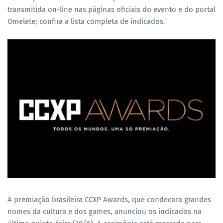
transmitida on-line nas páginas oficiais do evento e do portal
Omelete; confira a lista completa de indicados.
A premiação brasileira CCXP Awards, que condecora grandes
nomes da cultura e dos games, anunciou os indicados na