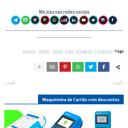
Me siga nas redes sociais
-------------------------
----------------------------------
---------------------------
Youtube
Twitter
TikTok
Kwai
Instagram
Facebook
Tags:
أحدث
أقدم
Maquininha de Cartão com descontos