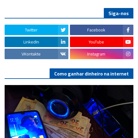
Siga-nos
Twitter
Facebook
LinkedIn
YouTube
VKontakte
Instagram
Como ganhar dinheiro na internet