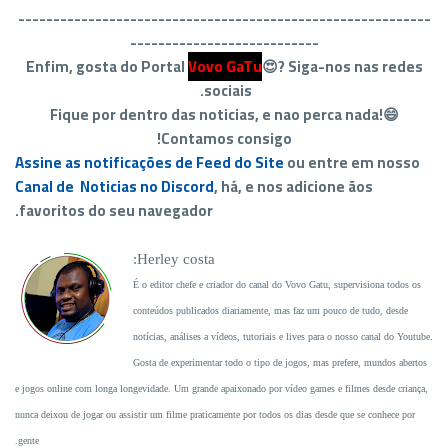
-------------------------
----------------------------------
---------------------------
Enfim, gosta do Portal
Vovo GaTu
😍?
Siga-nos nas redes
sociais.
Fique por dentro das noticias, e nao perca nada!😄
Contamos consigo!
Assine as notificações de Feed do Site
ou entre em nosso
Canal de Noticias no Discord
, há, e nos adicione ãos
favoritos do seu navegador.
Herley costa:
É o editor chefe e criador do canal do Vovo Gatu, supervisiona todos os
conteúdos publicados diariamente, mas faz um pouco de tudo, desde
notícias, análises a vídeos, tutoriais e lives para o nosso canal do Youtube.
Gosta de experimentar todo o tipo de jogos, mas prefere, mundos abertos
e jogos online com longa longevidade. Um grande apaixonado por vídeo games e filmes desde criança,
nunca deixou de jogar ou assistir um filme praticamente por todos os dias desde que se conhece por
gente.