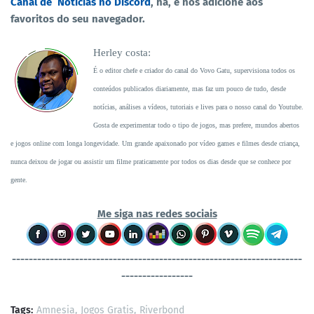
Canal de Noticias no Discord
, há, e nos adicione ãos
favoritos do seu navegador.
Herley costa:
É o editor chefe e criador do canal do Vovo Gatu, supervisiona todos os
conteúdos publicados diariamente, mas faz um pouco de tudo, desde
notícias, análises a vídeos, tutoriais e lives para o nosso canal do Youtube.
Gosta de experimentar todo o tipo de jogos, mas prefere, mundos abertos
e jogos online com longa longevidade. Um grande apaixonado por vídeo games e filmes desde criança,
nunca deixou de jogar ou assistir um filme praticamente por todos os dias desde que se conhece por
gente.
Me siga nas redes sociais
----------------------------------
-----------------------------------
-----------------
Tags:
Amnesia
Jogos Gratis
Riverbond