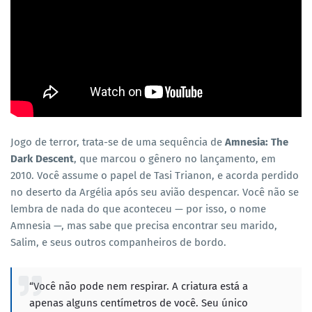
Jogo de terror, trata-se de uma sequência de
Amnesia: The
Dark Descent
, que marcou o gênero no lançamento, em
2010. Você assume o papel de Tasi Trianon, e acorda perdido
no deserto da Argélia após seu avião despencar. Você não se
lembra de nada do que aconteceu — por isso, o nome
Amnesia —, mas sabe que precisa encontrar seu marido,
Salim, e seus outros companheiros de bordo.
“Você não pode nem respirar. A criatura está a
apenas alguns centímetros de você. Seu único