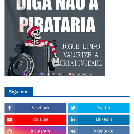
Siga-nos
Facebook
Twitter
YouTube
LinkedIn
Instagram
VKontakte