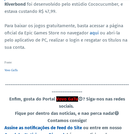
Riverbond
foi desenvolvido pelo estúdio Cococucumber, e
estava custando R$ 47,99.
Para baixar os jogos gratuitamente, basta acessar a página
oficial da Epic Games Store no navegador
aqui
ou abri-la
pelo aplicativo de PC, realizar o login e resgatar os títulos na
sua conta.
Fonte
:
Vovo GaTu
----------------------------------
-----------------------------------
-----------------
Enfim, gosta do Portal
Vovo GaTu
😍?
Siga-nos nas redes
sociais.
Fique por dentro das noticias, e nao perca nada!😄
Contamos consigo!
Assine as notificações de Feed do Site
ou entre em nosso