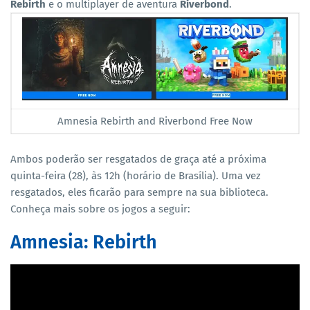
Rebirth
e o multiplayer de aventura
Riverbond
.
Amnesia Rebirth and Riverbond Free Now
Ambos poderão ser resgatados de graça até a próxima
quinta-feira (28), às 12h (horário de Brasília). Uma vez
resgatados, eles ficarão para sempre na sua biblioteca.
Conheça mais sobre os jogos a seguir:
Amnesia: Rebirth