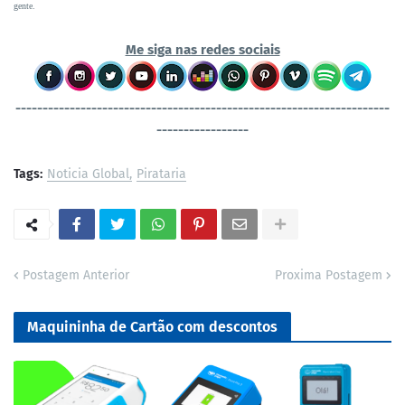
gente.
Me siga nas redes sociais
----------------------------------
-----------------------------------
-----------------
Tags:
Noticia Global
Pirataria
Postagem Anterior
Proxima Postagem
Maquininha de Cartão com descontos