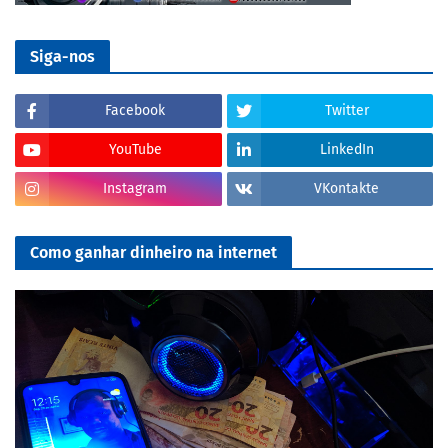
Siga-nos
Facebook
Twitter
YouTube
LinkedIn
Instagram
VKontakte
Como ganhar dinheiro na internet