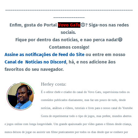
----------------------------------
-----------------------------------
-----------------
Enfim, gosta do Portal
Vovo GaTu
😍?
Siga-nos nas redes
sociais.
Fique por dentro das noticias, e nao perca nada!😄
Contamos consigo!
Assine as notificações de Feed do Site
ou entre em nosso
Canal de Noticias no Discord
, há, e nos adicione ãos
favoritos do seu navegador.
Herley costa:
É o editor chefe e criador do canal do Vovo Gatu, supervisiona todos os
conteúdos publicados diariamente, mas faz um pouco de tudo, desde
notícias, análises a vídeos, tutoriais e lives para o nosso canal do Youtube.
Gosta de experimentar todo o tipo de jogos, mas prefere, mundos abertos
e jogos online com longa longevidade. Um grande apaixonado por vídeo games e filmes desde criança,
nunca deixou de jogar ou assistir um filme praticamente por todos os dias desde que se conhece por