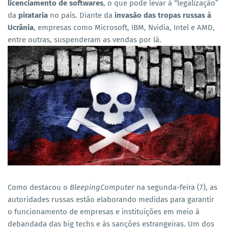
licenciamento de softwares
, o que pode levar à “legalização”
da
pirataria
no país. Diante da
invasão das tropas russas à
Ucrânia
, empresas como Microsoft, IBM, Nvidia, Intel e AMD,
entre outras, suspenderam as vendas por lá.
Como destacou o
BleepingComputer
na segunda-feira (7), as
autoridades russas estão elaborando medidas para garantir
o funcionamento de empresas e instituições em meio à
debandada das big techs e às sanções estrangeiras. Um dos