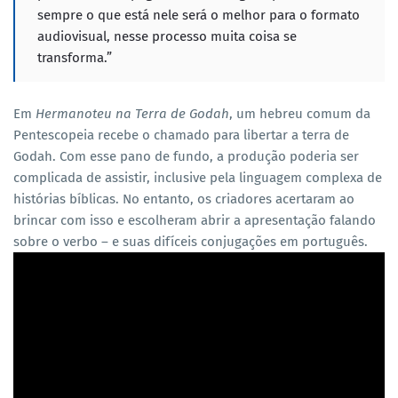
sempre o que está nele será o melhor para o formato
audiovisual, nesse processo muita coisa se
transforma.”
Em
Hermanoteu na Terra de Godah
, um hebreu comum da
Pentescopeia recebe o chamado para libertar a terra de
Godah. Com esse pano de fundo, a produção poderia ser
complicada de assistir, inclusive pela linguagem complexa de
histórias bíblicas. No entanto, os criadores acertaram ao
brincar com isso e escolheram abrir a apresentação falando
sobre o verbo – e suas difíceis conjugações em português.