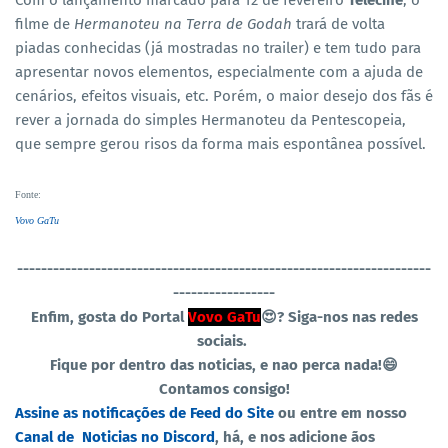
Com o lançamento marcado para 12 de fevereiro
Telecine
, o
filme de
Hermanoteu na Terra de Godah
trará de volta
piadas conhecidas (já mostradas no trailer) e tem tudo para
apresentar novos elementos, especialmente com a ajuda de
cenários, efeitos visuais, etc. Porém, o maior desejo dos fãs é
rever a jornada do simples Hermanoteu da Pentescopeia,
que sempre gerou risos da forma mais espontânea possível.
Fonte
:
Vovo GaTu
----------------------------------
-----------------------------------
-----------------
Enfim, gosta do Portal
Vovo GaTu
😍?
Siga-nos nas redes
sociais.
Fique por dentro das noticias, e nao perca nada!😄
Contamos consigo!
Assine as notificações de Feed do Site
ou entre em nosso
Canal de Noticias no Discord
, há, e nos adicione ãos