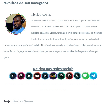
favoritos do seu navegador.
Herley costa:
É o editor chefe e criador do canal do Vovo Gatu, supervisiona todos os
conteúdos publicados diariamente, mas faz um pouco de tudo, desde
notícias, análises a vídeos, tutoriais e lives para o nosso canal do Youtube.
Gosta de experimentar todo o tipo de jogos, mas prefere, mundos abertos
e jogos online com longa longevidade. Um grande apaixonado por vídeo games e filmes desde criança,
nunca deixou de jogar ou assistir um filme praticamente por todos os dias desde que se conhece por
gente.
Me siga nas redes sociais
----------------------------------
-----------------------------------
-----------------
Tags:
Minhas Series