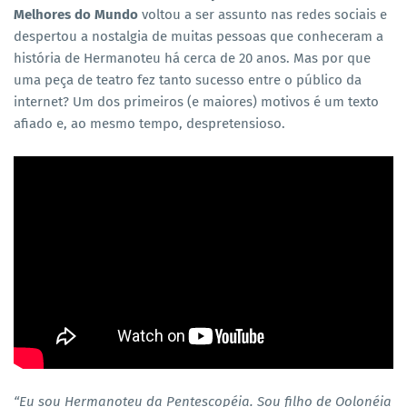
Melhores do Mundo
voltou a ser assunto nas redes sociais e
despertou a nostalgia de muitas pessoas que conheceram a
história de Hermanoteu há cerca de 20 anos. Mas por que
uma peça de teatro fez tanto sucesso entre o público da
internet? Um dos primeiros (e maiores) motivos é um texto
afiado e, ao mesmo tempo, despretensioso.
“Eu sou Hermanoteu da Pentescopéia. Sou filho de Oolonéia