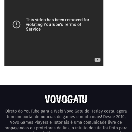
Direto do YouTube para a Web! Vovo Gatu de Herley costa, agora
tem um portal de noticias de games e muito mais! Desde 2010,
Vovo Games Players e Tutoriais é uma comunidade livre de
propagandas ou protetores de link, o intuito do site foi feito para