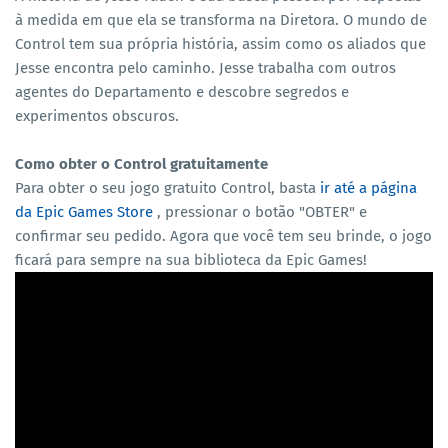
à medida em que ela se transforma na Diretora. O mundo de
Control tem sua própria história, assim como os aliados que
Jesse encontra pelo caminho. Jesse trabalha com outros
agentes do Departamento e descobre segredos e
experimentos obscuros.
Como obter o Control gratuitamente
Para obter o seu jogo gratuito Control, basta
ir até a página
da Epic Games Store
, pressionar o botão "OBTER" e
confirmar seu pedido. Agora que você tem seu brinde, o jogo
ficará para sempre na sua biblioteca da Epic Games!