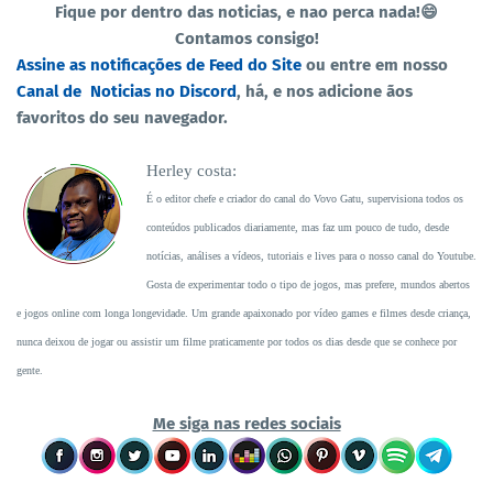
Fique por dentro das noticias, e nao perca nada!😄
Contamos consigo!
Assine as notificações de Feed do Site
ou entre em nosso
Canal de Noticias no Discord
, há, e nos adicione ãos
favoritos do seu navegador.
Herley costa:
É o editor chefe e criador do canal do Vovo Gatu, supervisiona todos os
conteúdos publicados diariamente, mas faz um pouco de tudo, desde
notícias, análises a vídeos, tutoriais e lives para o nosso canal do Youtube.
Gosta de experimentar todo o tipo de jogos, mas prefere, mundos abertos
e jogos online com longa longevidade. Um grande apaixonado por vídeo games e filmes desde criança,
nunca deixou de jogar ou assistir um filme praticamente por todos os dias desde que se conhece por
gente.
Me siga nas redes sociais