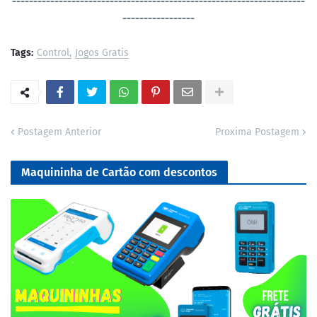
----------------------------------
-----------------------------------
-----------------
Tags:
Control
Jogos Gratis
Postagem Anterior
Proxima Postagem
Maquininha de Cartão com descontos