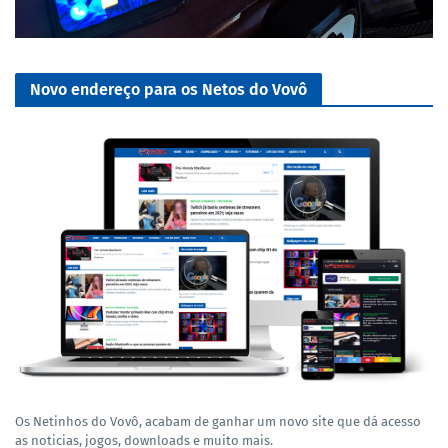
Novo endereço para os Netos do Vovô
Os Netinhos do Vovô, acabam de ganhar um novo site que dá acesso
as noticias, jogos, downloads e muito mais.