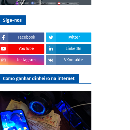
Siga-nos
Facebook
Twitter
YouTube
LinkedIn
Instagram
VKontakte
Como ganhar dinheiro na internet