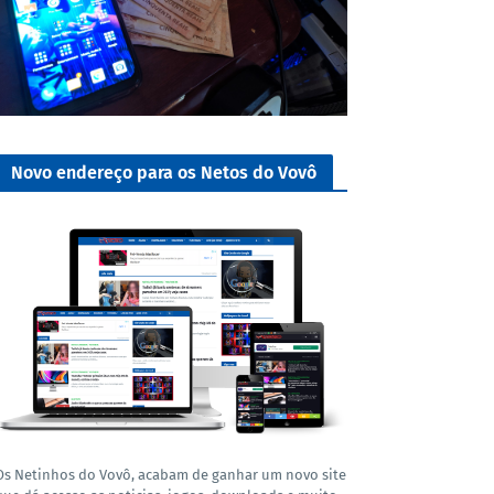
Novo endereço para os Netos do Vovô
Os Netinhos do Vovô, acabam de ganhar um novo site