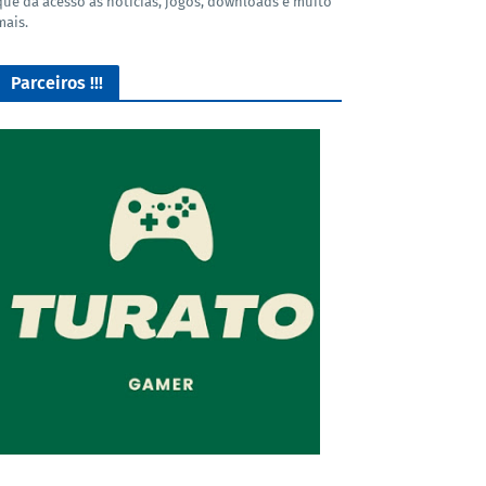
que dá acesso as noticias, jogos, downloads e muito
mais.
Parceiros !!!
O Melhor lugar para adquirir seus mods para o Euro Truck
Simulator 2!