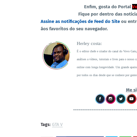
Enfim, gosta do Portal
Vo
Fique por dentro das notici
Assine as notificações de Feed do Site
ou ent
ãos favoritos do seu navegador.
Herley costa:
É o editor chefe e criador do canal do Vovo Gatu
análises a vídeos, tutoriais e lives para o noss
online com longa longevidade. Um grande apaixon
por todos os dias desde que se conhece por gente
Me si
----------------------------------
Tags:
GTA V