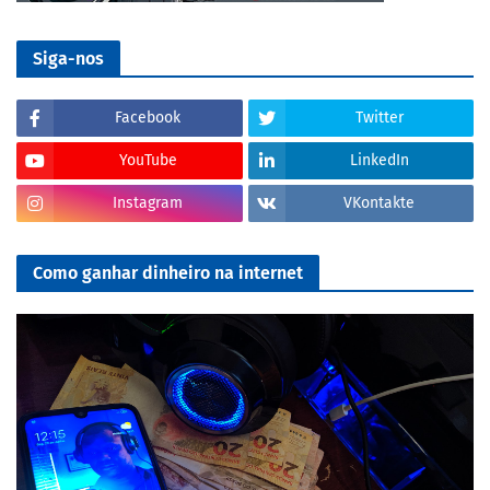
Siga-nos
Facebook
Twitter
YouTube
LinkedIn
Instagram
VKontakte
Como ganhar dinheiro na internet