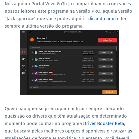
Nós aqui no Portal Vovo GaTu já compartilhamos com voces
nossos leitores este programa na Versão PRO, aquela versão
"Jack sparrow" que voce pode adquirir
clicando aqui
e ter
sempre a ultima versão do programa.
Quem não quer se preocupar em ficar sempre checando
quais são os drivers que têm atualização em determinado
momento pode confiar no programa
Driver Booster Beta
,
que buscará pelas melhores opções disponíveis e realizar as
atualizações de forma automática. No entanto, você deverá