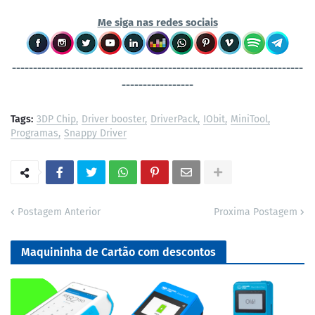
Me siga nas redes sociais
----------------------------------
-----------------------------------
-----------------
Tags:
3DP Chip
Driver booster
DriverPack
IObit
MiniTool
Programas
Snappy Driver
Postagem Anterior
Proxima Postagem
Maquininha de Cartão com descontos