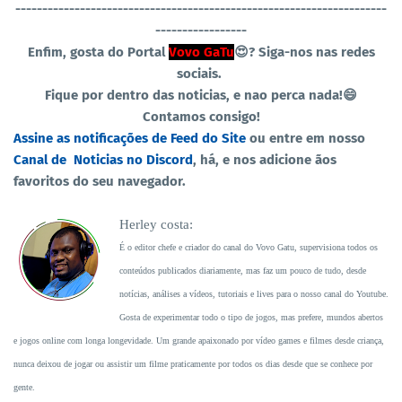
----------------------------------
-----------------------------------
-----------------
Enfim, gosta do Portal
Vovo GaTu
😍?
Siga-nos nas redes
sociais.
Fique por dentro das noticias, e nao perca nada!😄
Contamos consigo!
Assine as notificações de Feed do Site
ou entre em nosso
Canal de Noticias no Discord
, há, e nos adicione ãos
favoritos do seu navegador.
Herley costa:
É o editor chefe e criador do canal do Vovo Gatu, supervisiona todos os
conteúdos publicados diariamente, mas faz um pouco de tudo, desde
notícias, análises a vídeos, tutoriais e lives para o nosso canal do Youtube.
Gosta de experimentar todo o tipo de jogos, mas prefere, mundos abertos
e jogos online com longa longevidade. Um grande apaixonado por vídeo games e filmes desde criança,
nunca deixou de jogar ou assistir um filme praticamente por todos os dias desde que se conhece por
gente.