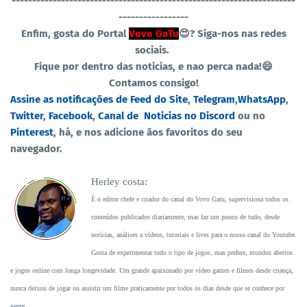
----------------------------------
-----------------------------------
-----------------
Enfim, gosta do Portal
Vovo GaTu
😍?
Siga-nos nas redes
sociais.
Fique por dentro das noticias, e nao perca nada!😄
Contamos consigo!
Assine as notificações de Feed do Site
,
Telegram
,
WhatsApp
,
Twitter
,
Facebook
,
Canal de Noticias no Discord
ou no
Pinterest
, há, e nos adicione ãos favoritos do seu
navegador.
Herley costa:
É o editor chefe e criador do canal do Vovo Gatu, supervisiona todos os
conteúdos publicados diariamente, mas faz um pouco de tudo, desde
notícias, análises a vídeos, tutoriais e lives para o nosso canal do Youtube.
Gosta de experimentar todo o tipo de jogos, mas prefere, mundos abertos
e jogos online com longa longevidade. Um grande apaixonado por vídeo games e filmes desde criança,
nunca deixou de jogar ou assistir um filme praticamente por todos os dias desde que se conhece por
gente.