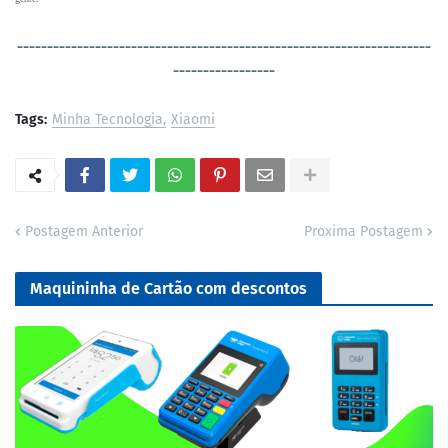
----------------------------------
-----------------------------------
-----------------
Tags:
Minha Tecnologia
Xiaomi
Postagem Anterior
Proxima Postagem
Maquininha de Cartão com descontos