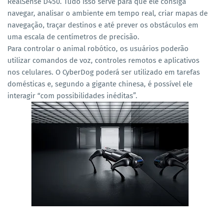
RealSense D450. Tudo isso serve para que ele consiga
navegar, analisar o ambiente em tempo real, criar mapas de
navegação, traçar destinos e até prever os obstáculos em
uma escala de centímetros de precisão.
Para controlar o animal robótico, os usuários poderão
utilizar comandos de voz, controles remotos e aplicativos
nos celulares. O CyberDog poderá ser utilizado em tarefas
domésticas e, segundo a gigante chinesa, é possível ele
interagir “com possibilidades inéditas”.