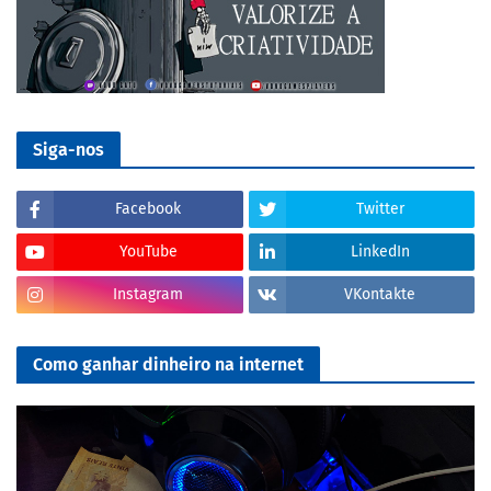
Siga-nos
Facebook
Twitter
YouTube
LinkedIn
Instagram
VKontakte
Como ganhar dinheiro na internet