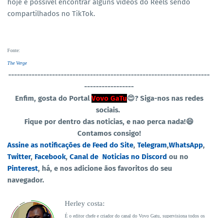
hoje é possível encontrar alguns vídeos do Reels sendo
compartilhados no TikTok.
Fonte
:
The Verge
----------------------------------
-----------------------------------
-----------------
Enfim, gosta do Portal
Vovo GaTu
😍?
Siga-nos nas redes
sociais.
Fique por dentro das noticias, e nao perca nada!😄
Contamos consigo!
Assine as notificações de Feed do Site
,
Telegram
,
WhatsApp
,
Twitter
,
Facebook
,
Canal de Noticias no Discord
ou no
Pinterest
, há, e nos adicione ãos favoritos do seu
navegador.
Herley costa:
É o editor chefe e criador do canal do Vovo Gatu, supervisiona todos os