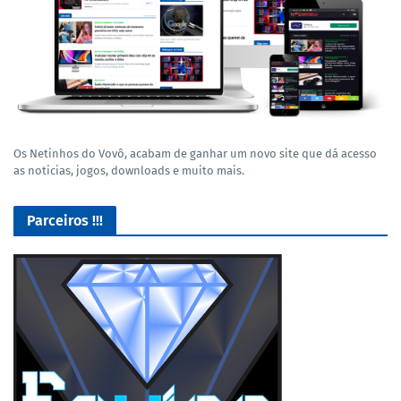
Os Netinhos do Vovô, acabam de ganhar um novo site que dá acesso
as noticias, jogos, downloads e muito mais.
Parceiros !!!
O Melhor lugar para adquirir seus mods para o Euro Truck
Simulator 2!