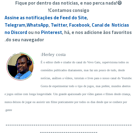
Fique por dentro das noticias, e nao perca nada!😄
Contamos consigo!
Assine as notificações de Feed do Site
,
Telegram
,
WhatsApp
,
Twitter
,
Facebook
,
Canal de Noticias
no Discord
ou no
Pinterest
, há, e nos adicione ãos favoritos
do seu navegador.
Herley costa:
É o editor chefe e criador do canal do Vovo Gatu, supervisiona todos os
conteúdos publicados diariamente, mas faz um pouco de tudo, desde
notícias, análises a vídeos, tutoriais e lives para o nosso canal do Youtube.
Gosta de experimentar todo o tipo de jogos, mas prefere, mundos abertos
e jogos online com longa longevidade. Um grande apaixonado por vídeo games e filmes desde criança,
nunca deixou de jogar ou assistir um filme praticamente por todos os dias desde que se conhece por
gente.
-------------------------
----------------------------------
---------------------------