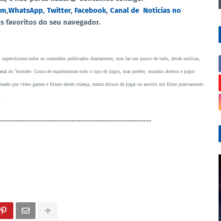
am
,
WhatsApp
,
Twitter
,
Facebook
,
Canal de Noticias no
os favoritos do seu navegador.
, supervisiona todos os conteúdos publicados diariamente, mas faz um pouco de tudo, desde notícias,
o canal do Youtube. Gosta de experimentar todo o tipo de jogos, mas prefere, mundos abertos e jogos
ado por vídeo games e filmes desde criança, nunca deixou de jogar ou assistir um filme praticamente
.
----------------------------------------------------