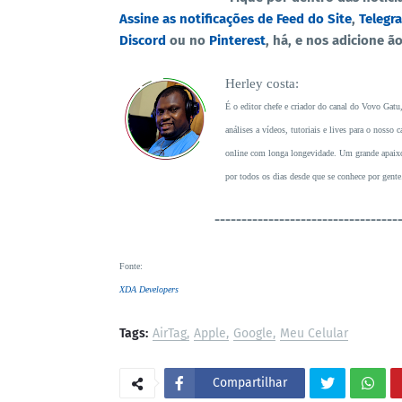
Assine as notificações de Feed do Site
,
Telegr
Discord
ou no
Pinterest
, há, e nos adicione ã
Herley costa:
É o editor chefe e criador do canal do Vovo Gatu
análises a vídeos, tutoriais e lives para o noss
online com longa longevidade. Um grande apaixon
por todos os dias desde que se conhece por gente
----------------------------------
Fonte
:
XDA Developers
Tags:
AirTag
Apple
Google
Meu Celular
Compartilhar