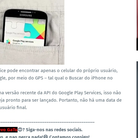
ice pode encontrar apenas o celular do próprio usuário,
le, por meio do GPS – tal qual o Buscar do iPhone no
a versão recente da API do Google Play Services, isso não
teja pronto para ser lançado. Portanto, não há uma data de
suário final.
----------------------------------------------------
vo GaTu
😍?
Siga-nos nas redes sociais.
as, e nao perca nada!😄 Contamos consigo!