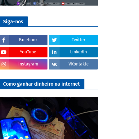
Siga-nos
Facebook
Twitter
YouTube
LinkedIn
Instagram
VKontakte
Como ganhar dinheiro na internet