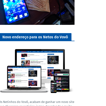
Novo endereço para os Netos do Vovô
Os Netinhos do Vovô, acabam de ganhar um novo site