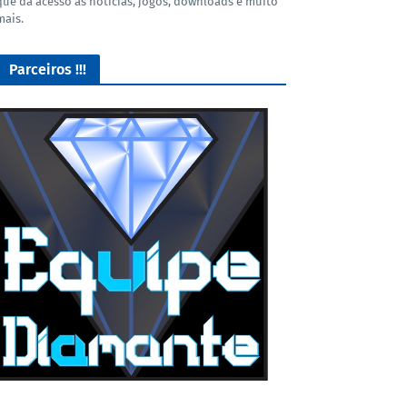
que dá acesso as noticias, jogos, downloads e muito
mais.
Parceiros !!!
O Melhor lugar para adquirir seus mods para o Euro Truck
Simulator 2!