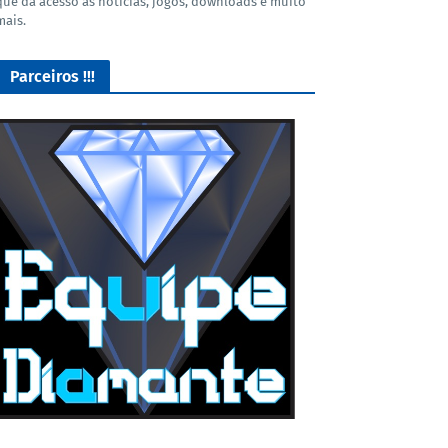
que dá acesso as noticias, jogos, downloads e muito
mais.
Parceiros !!!
O Melhor lugar para adquirir seus mods para o Euro Truck
Simulator 2!