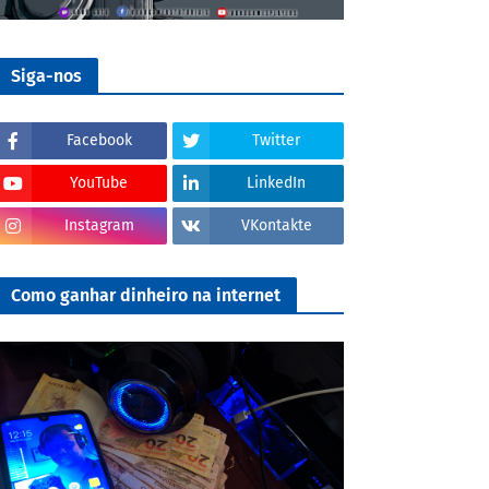
Siga-nos
Facebook
Twitter
YouTube
LinkedIn
Instagram
VKontakte
Como ganhar dinheiro na internet