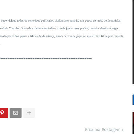
, supervisiona todos os conteúdos publicados diariamente, mas faz um pouco de tudo, desde notícias,
o canal do Youtube. Gosta de experimentar todo o tipo de jogos, mas prefere, mundos abertos e jogos
ado por vídeo games e filmes desde criança, nunca deixou de jogar ou assistir um filme praticamente
.
----------------------------------------------------
Proxima Postagem