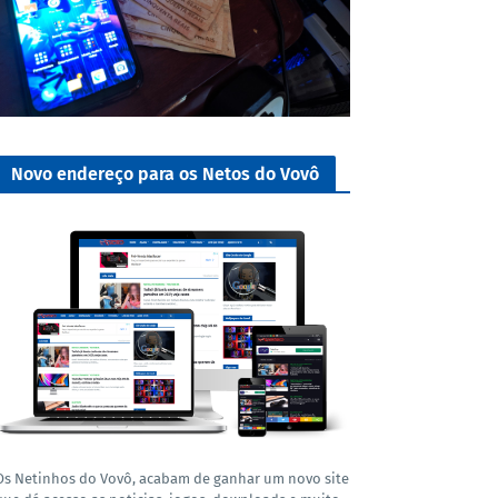
Novo endereço para os Netos do Vovô
Os Netinhos do Vovô, acabam de ganhar um novo site