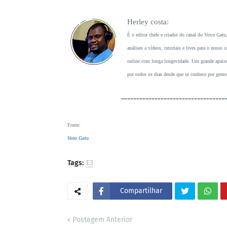
Herley costa:
É o editor chefe e criador do canal do Vovo Gatu
análises a vídeos, tutoriais e lives para o noss
online com longa longevidade. Um grande apaixon
por todos os dias desde que se conhece por gente
----------------------------------
Fonte
:
Vovo Gatu
Tags:
E3
Compartilhar
Postagem Anterior