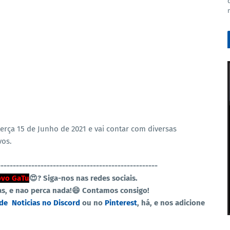
terça 15 de Junho de 2021 e vai contar com diversas
vos.
----------------------------------------------------
vo GaTu
😍?
Siga-nos nas redes sociais.
as, e nao perca nada!😄 Contamos consigo!
 de
Noticias no Discord
ou no
Pinterest
, há, e nos adicione