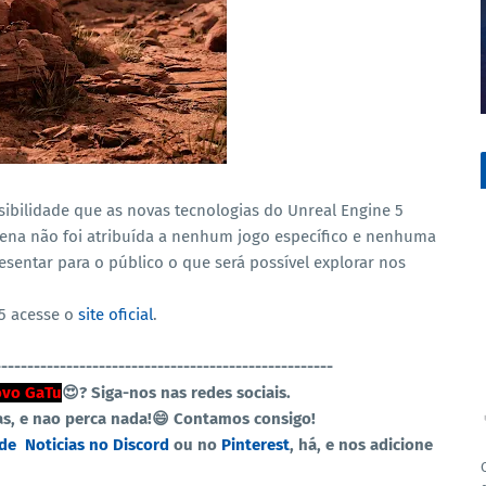
bilidade que as novas tecnologias do Unreal Engine 5
ena não foi atribuída a nenhum jogo específico e nenhuma
resentar para o público o que será possível explorar nos
 5 acesse o
site oficial
.
----------------------------------------------------
vo GaTu
😍?
Siga-nos nas redes sociais.
as, e nao perca nada!😄 Contamos consigo!
 de
Noticias no Discord
ou no
Pinterest
, há, e nos adicione