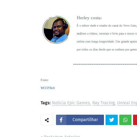
Herley costa:
É o editor chefe e criador do canal do Vovo Gatu
análises a vídeos, tutoriais e lives para o noss
online com longa longevidade. Um grande apaixon
por todos os dias desde que se conhece por gente
----------------------------------
Fonte
:
WCCFTech
Tags:
Noticia Epic Games
Ray Tracing
Unreal En
Compartilhar