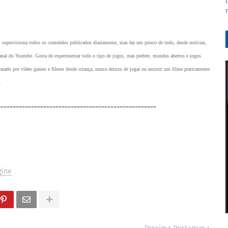
, supervisiona todos os conteúdos publicados diariamente, mas faz um pouco de tudo, desde notícias,
o canal do Youtube. Gosta de experimentar todo o tipo de jogos, mas prefere, mundos abertos e jogos
ado por vídeo games e filmes desde criança, nunca deixou de jogar ou assistir um filme praticamente
.
----------------------------------------------------
gine