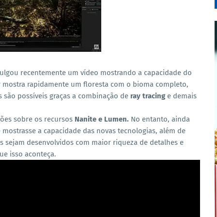
ulgou recentemente um vídeo mostrando a capacidade do
 mostra rapidamente um floresta com o bioma completo,
s são possíveis graças a combinação de
ray tracing
e demais
ções sobre os recursos
Nanite e Lumen.
No entanto, ainda
mostrasse a capacidade das novas tecnologias, além de
 sejam desenvolvidos com maior riqueza de detalhes e
ue isso aconteça.