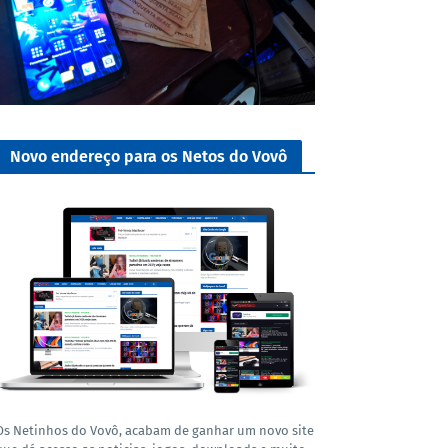
Novo endereço para os Netos do Vovô
Os Netinhos do Vovô, acabam de ganhar um novo site