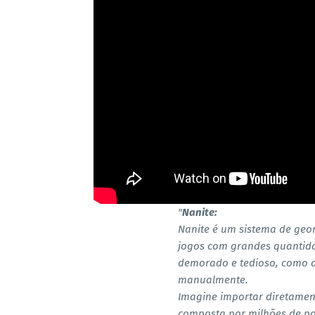
"
Nanite:
Nanite é um sistema de geom
jogos com grandes quantida
demorado e tedioso, como a
manualmente.
Imagine importar diretament
composta por milhões de pol