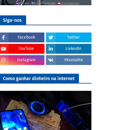
Siga-nos
Facebook
Twitter
YouTube
LinkedIn
Instagram
VKontakte
Como ganhar dinheiro na internet