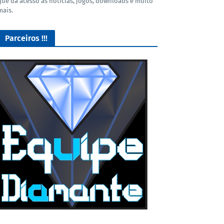
que dá acesso as noticias, jogos, downloads e muito
mais.
Parceiros !!!
Lives de Gameplay no Facebook Gaming e muito mais