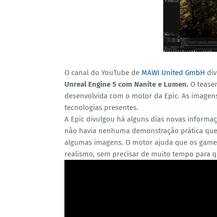
O canal do YouTube de
MAWI United GmbH
div
Unreal Engine 5 com Nanite e Lumen.
O teaser
desenvolvida com o motor da Epic. As imagen
tecnologias presentes.
A Epic divulgou há alguns dias novas informa
não havia nenhuma demonstração prática que 
algumas imagens. O motor ajuda que os games
realismo, sem precisar de muito tempo para q