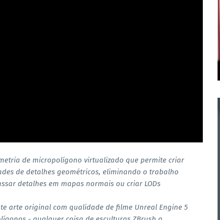
etria de micropolígono virtualizado que permite criar
des de detalhes geométricos, eliminando o trabalho
ssar detalhes em mapas normais ou criar LODs
e arte original com qualidade de filme Unreal Engine 5
ígonos - qualquer coisa de esculturas ZBrush a